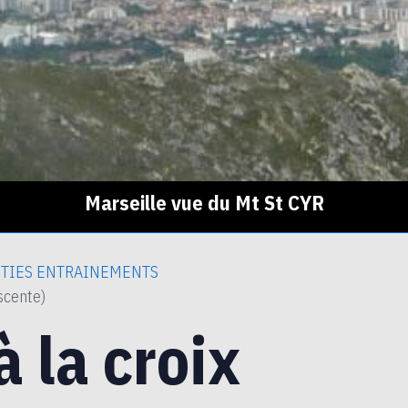
Marseille vue du Mt St CYR
TIES ENTRAINEMENTS
scente)
 la croix