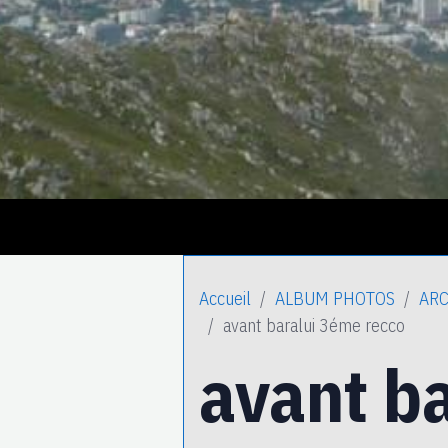
Accueil
ALBUM PHOTOS
ARC
avant baralui 3éme recco
avant b