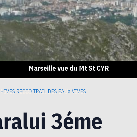
Marseille vue du Mt St CYR
HIVES RECCO TRAIL DES EAUX VIVES
aralui 3éme