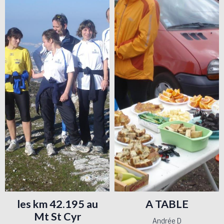
les km 42.195 au
A TABLE
Mt St Cyr
Andrée D