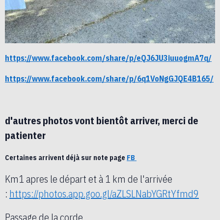
https://www.facebook.com/share/p/eQJ6JU3iuuogmA7q/
https://www.facebook.com/share/p/6q1VoNgGJQE4B165/
d'autres photos vont bientôt arriver, merci de
patienter
Certaines arrivent déjà sur note page
FB
Km1 apres le départ et à 1 km de l'arrivée
:
https://photos.app.goo.gl/aZLSLNabYGRtYfmd9
Passage de la corde