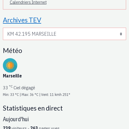
Calendriers Internet
Archives TEV
Météo
Marseille
°C
33
Ciel dégagé
Min: 33 °C | Max: 36 °C | Vent: 11 kmh 251°
Statistiques en direct
Aujourd'hui
239
visiteurs -
263
pages vues