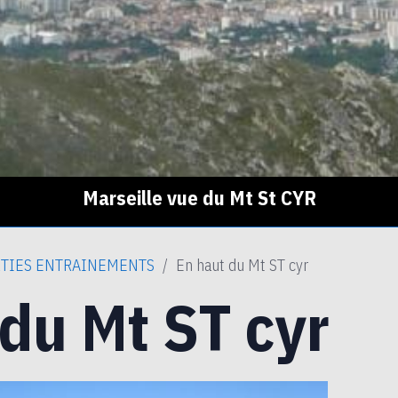
Marseille vue du Mt St CYR
TIES ENTRAINEMENTS
En haut du Mt ST cyr
du Mt ST cyr