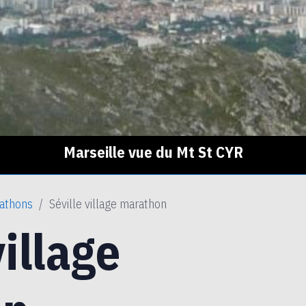
Marseille vue du Mt St CYR
athons
Séville village marathon
village