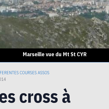
Marseille vue du Mt St CYR
FERENTES COURSES ASSOS
2014
es cross à